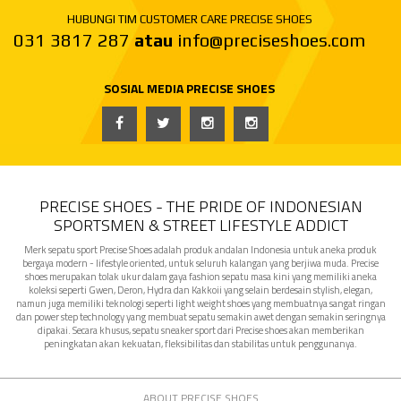
HUBUNGI TIM CUSTOMER CARE PRECISE SHOES
031 3817 287
atau
info@preciseshoes.com
SOSIAL MEDIA PRECISE SHOES
PRECISE SHOES - THE PRIDE OF INDONESIAN
SPORTSMEN & STREET LIFESTYLE ADDICT
Merk sepatu sport Precise Shoes adalah produk andalan Indonesia untuk aneka produk
bergaya modern - lifestyle oriented, untuk seluruh kalangan yang berjiwa muda. Precise
shoes merupakan tolak ukur dalam gaya fashion sepatu masa kini yang memiliki aneka
koleksi seperti Gwen, Deron, Hydra dan Kakkoii yang selain berdesain stylish, elegan,
namun juga memiliki teknologi seperti light weight shoes yang membuatnya sangat ringan
dan power step technology yang membuat sepatu semakin awet dengan semakin seringnya
dipakai. Secara khusus, sepatu sneaker sport dari Precise shoes akan memberikan
peningkatan akan kekuatan, fleksibilitas dan stabilitas untuk penggunanya.
ABOUT PRECISE SHOES